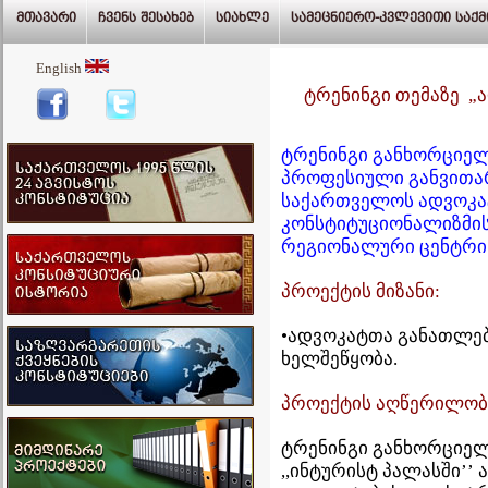
ურთიერთობა, ქართველი ერის
მთავარი
ჩვენს შესახებ
სიახლე
სამეცნიერო-კვლევითი საქმ
მრავალსაუკუნოვანი
სახელმწიფოებრიობის
English
ტრადიციებსა და საქართველოს
1921 წლის კონსტიტუციის
ტრენინგი თემაზე „
ისტორიულ-სამართლებრივ
მემკვიდრეობაზე დაყრდნობით
ღვთისა დაქვეყნის წინაშე
ტრენინგი განხორციე
ვაცხადებთ ამ კონსტიტუციას.
პროფესიული განვითარ
საქართველოს ადვოკატ
კონსტიტუციონალიზმის
რეგიონალური ცენტრი
პროექტის მიზანი:
•ადვოკატთა განათლებ
ხელშეწყობა.
პროექტის აღწერილობ
ტრენინგი განხორციელ
,,ინტურისტ პალასში’’ 